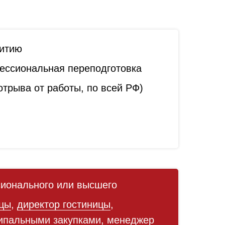
витию
ссиональная переподготовка
трыва от работы, по всей РФ)
ионального или высшего
ицы
,
директор гостиницы
,
ипальными закупками
,
менеджер