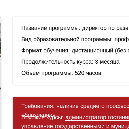
Название программы:
директор по раз
Вид образовательной программы:
профе
Формат обучения:
дистанционный (без о
Продолжительность курса:
3 месяца
Объем программы:
520 часов
Требования:
наличие среднего професс
образования
Похожие курсы:
администратор гостин
управление государственными и муниц