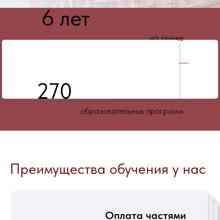
6 лет
на рынке
270
образовательных программ
3 600
Преимущества обучения у нас
выданных диплома
Оплата частями