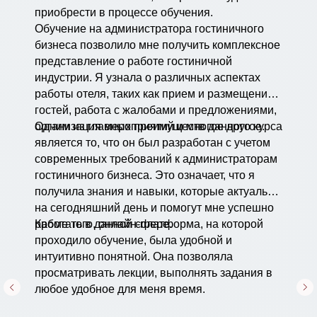
приобрести в процессе обучения.
Обучение на администратора гостиничного
бизнеса позволило мне получить комплексное
представление о работе гостиничной
индустрии. Я узнала о различных аспектах
работы отеля, таких как прием и размещение
гостей, работа с жалобами и предложениями,
организация мероприятий и многое другое.
Одним из главных преимуществ данного курса
является то, что он был разработан с учетом
современных требований к администраторам
гостиничного бизнеса. Это означает, что я
получила знания и навыки, которые актуальны
на сегодняшний день и помогут мне успешно
работать в данной сфере.
Кроме того, онлайн-платформа, на которой
проходило обучение, была удобной и
интуитивно понятной. Она позволяла
просматривать лекции, выполнять задания в
любое удобное для меня время.