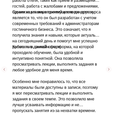
работы отеля, таких как прием и размещение
гостей, работа с жалобами и предложениями,
организация мероприятий и многое другое.
Одним из главных преимуществ данного курса
является то, что он был разработан с учетом
современных требований к администраторам
гостиничного бизнеса. Это означает, что я
получила знания и навыки, которые актуальны
на сегодняшний день и помогут мне успешно
работать в данной сфере.
Кроме того, онлайн-платформа, на которой
проходило обучение, была удобной и
интуитивно понятной. Она позволяла
просматривать лекции, выполнять задания в
любое удобное для меня время.
Особенно мне понравилось то, что все
материалы были доступны в записи, поэтому
я мог пересматривать лекции и выполнять
задания в своем темпе. Это позволило мне
лучше усваивать информацию и не
пропускать занятия из-за нехватки времени.