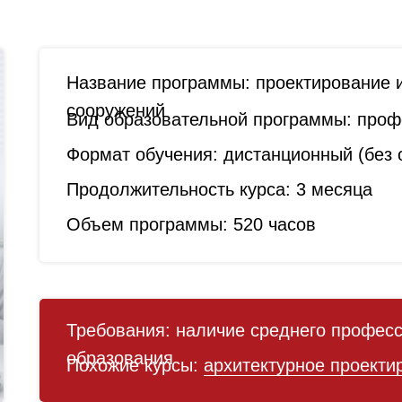
Название программы:
проектирование 
сооружений
Вид образовательной программы:
профе
Формат обучения:
дистанционный (без о
Продолжительность курса:
3 месяца
Объем программы:
520 часов
Требования:
наличие среднего професс
образования
Похожие курсы:
архитектурное проекти