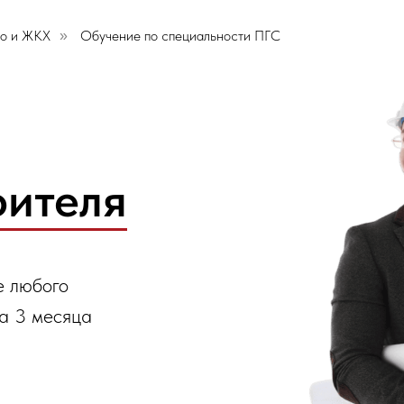
во и ЖКХ
Обучение по специальности ПГС
»
оителя
е любого
за 3 месяца