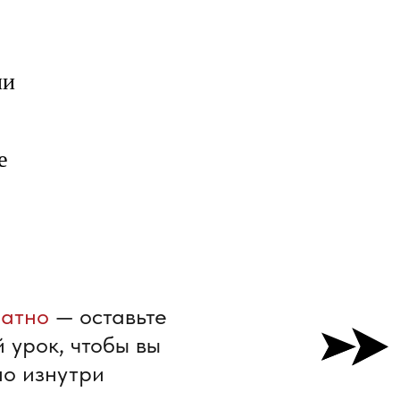
ии
е
латно
— оставьте
 урок, чтобы вы
но изнутри