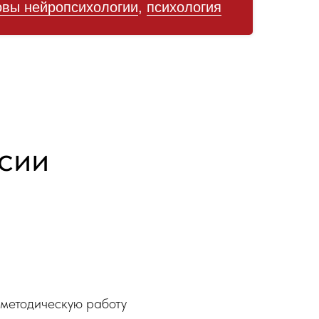
овы нейропсихологии
,
психология
ссии
 методическую работу