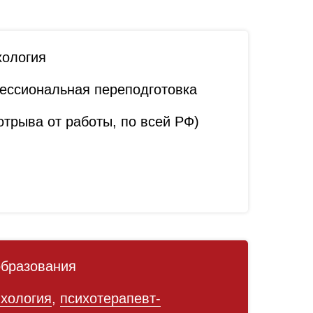
хология
ссиональная переподготовка
трыва от работы, по всей РФ)
образования
ихология
,
психотерапевт-