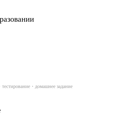
бразовании
・тестирование・домашнее задание
е