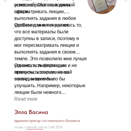
успешно работать в данной
понятной. Она позволяла
сфере.
просматривать лекции,
выполнять задания в любое
удобное для меня время.
Особенно мне понравилось то,
что все материалы были
доступны в записи, поэтому я
мог пересматривать лекции и
выполнять задания в своем
темпе. Это позволило мне лучше
усваивать информацию и не
Однако, есть некоторые
пропускать занятия из-за
моменты, которые, на мой
нехватки времени.
взгляд, можно было бы
улучшить. Например, некоторые
лекции были немного
затянутыми, и было сложно
Read more
удерживать внимание на
Элла Васина
протяжении всего занятия.
администратор гостиничного бизнеса
отзыв с
otzovik.com
от 5.06.2024