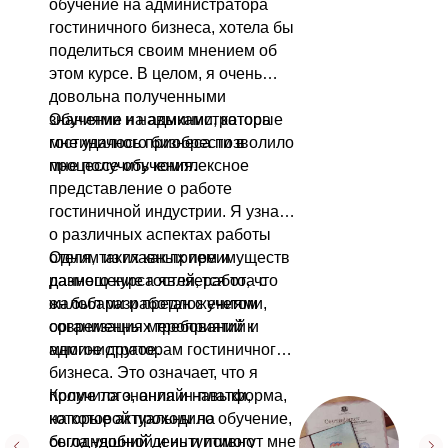
обучение на администратора
гостиничного бизнеса, хотела бы
поделиться своим мнением об
этом курсе. В целом, я очень
довольна полученными
знаниями и навыками, которые
Обучение на администратора
мне удалось приобрести в
гостиничного бизнеса позволило
процессе обучения.
мне получить комплексное
представление о работе
гостиничной индустрии. Я узнала
о различных аспектах работы
отеля, таких как прием и
Одним из главных преимуществ
размещение гостей, работа с
данного курса является то, что
жалобами и предложениями,
он был разработан с учетом
организация мероприятий и
современных требований к
многое другое.
администраторам гостиничного
бизнеса. Это означает, что я
получила знания и навыки,
Кроме того, онлайн-платформа,
которые актуальны на
на которой проходило обучение,
сегодняшний день и помогут мне
была удобной и интуитивно