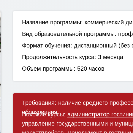
Название программы:
коммерческий ди
Вид образовательной программы:
профе
Формат обучения:
дистанционный (без о
Продолжительность курса:
3 месяца
Объем программы:
520 часов
Требования:
наличие среднего професс
образования
Похожие курсы:
администратор гостин
управление государственными и муниц
маркетплейсов
,
менеджмент в гостинич