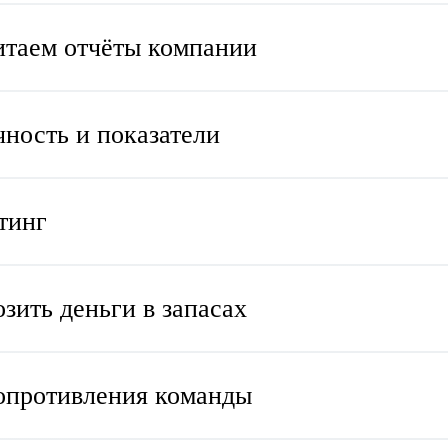
итаем отчёты компании
чность и показатели
тинг
озить деньги в запасах
сопротивления команды