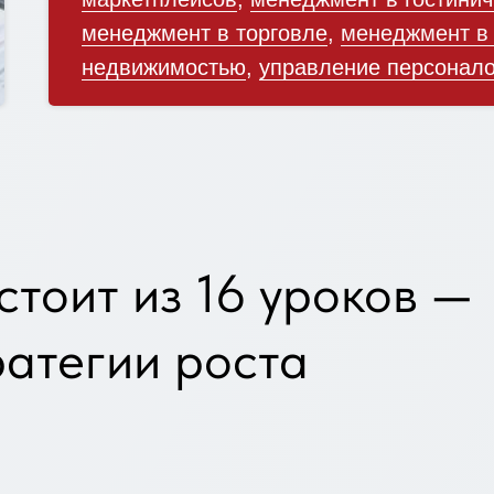
менеджмент в торговле
,
менеджмент в
недвижимостью
,
управление персонал
стоит из 16 уроков —
ратегии роста