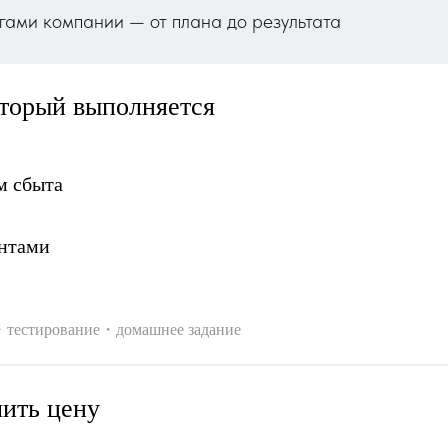
гами компании — от плана до результата
оторый выполняется
м сбыта
ентами
・тестирование・домашнее задание
чить цену