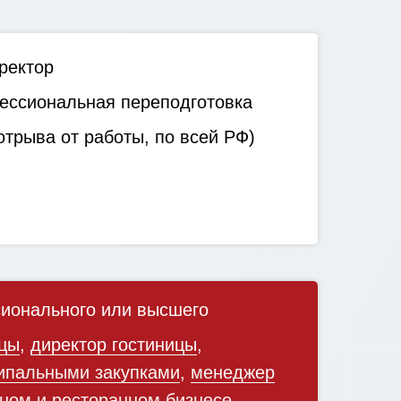
ректор
ссиональная переподготовка
трыва от работы, по всей РФ)
ионального или высшего
ицы
,
директор гостиницы
,
ипальными закупками
,
менеджер
ном и ресторанном бизнесе
,