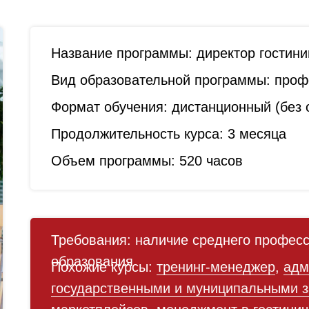
Название программы:
директор гостини
Вид образовательной программы:
профе
Формат обучения:
дистанционный (без о
Продолжительность курса:
3 месяца
Объем программы:
520 часов
Требования:
наличие среднего професс
образования
Похожие курсы:
тренинг-менеджер
,
адм
государственными и муниципальными з