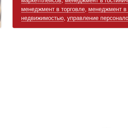
маркетплейсов
,
менеджмент в гостинич
менеджмент в торговле
,
менеджмент в
недвижимостью
,
управление персонал