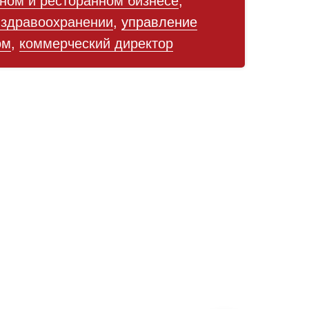
ном и ресторанном бизнесе
,
 здравоохранении
,
управление
ом
,
коммерческий директор